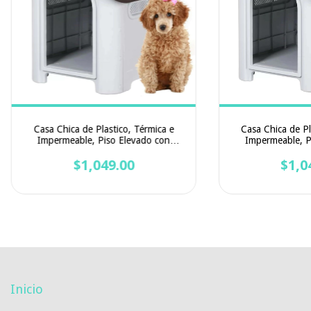
Casa Chica de Plastico, Térmica e
Casa Chica de Pl
Impermeable, Piso Elevado con
Impermeable, P
Excelente Ventilación | 75 x 66 x 59
Excelente Ventilac
$1,049.00
cm
$1,0
c
Inicio