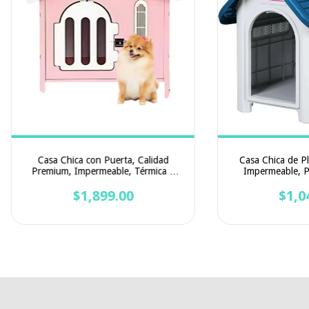
Casa Chica con Puerta, Calidad
Casa Chica de Pl
Premium, Impermeable, Térmica y
Impermeable, P
con Piso Elevado | 58 x 53 x 56 cm
Excelente Ventilac
$1,899.00
$1,0
c